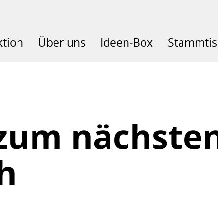
ktion
Über uns
Ideen-Box
Stammtis
 zum nächste
h